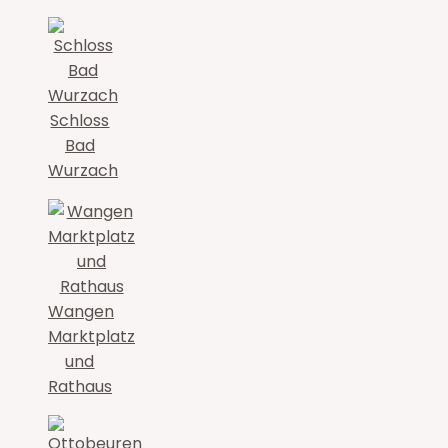
Schloss
Bad
Wurzach
Wangen
Marktplatz
und
Rathaus