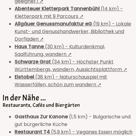
geeignet) ➚
Abenteuer Kletterpark Tannenbühl
(14 km) -
Kletterpark mit 9 Parcours ➚
Allgäuer Genussmanufaktur eG
(19 km) - Lokale
Kunst- und Genusshandwerker, Bibliothek und
Dorfladen ➚
Haus Tanne
(30 km) - Kulturdenkmal,
Saalführung, wandern ➚
Schwarze Grat
(34 km) - Höchster Punkt
Württembergs, wandern, Aussichtsplattform ➚
Eistobel
(38 km) - Naturschauspiel mit
Wasserfällen, schön zum wandern ➚
In der Nähe ...
Restaurants, Cafés und Biergärten
Gasthaus Zur Kanone
(1,5 km) - Bulgarische und
gut bürgerliche Küche
Restaurant T4
(5,9 km) - Veganes Essen möglich