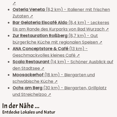
➚
Osteria Veneta
(8,2 km) - Italiener mit frischen
Zutaten ➚
Bar Gelateria Eiscafé Aldo
(8,4 km) - Leckeres
Eis am Rande des Kurparks von Bad Wurzach ➚
Zur Restauration Roßberg
(8,7 km) - Gut
bürgerliche Küche mit regionalen Speisen ➚
ANA Conceptstore & Café
(13 km) -
Geschmackvolles kleines Café ➚
Scala Restaurant
(14 km) - Schöner Ausblick auf
den Stadtsee ➚
Moosackerhof
(18 km) - Biergarten und
schwäbische Küche ➚
Ochs am Berg
(30 km) - Biergarten, Grillplatz
und Streichelzoo ➚
In der Nähe ...
Entdecke Lokales und Natur