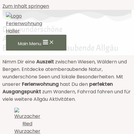
Zum Inhalt springen
Das wunderschöne
Allgäu erleben
Main Menu
Erlebe das atemberaubende Allgäu
Nimm Dir eine
Auszeit
zwischen Wiesen, Wäldern und
Bergen. Entdecke atemberaubende Natur,
wunderschöne Seen und lokale Besonderheiten. Mit
unserer
Ferienwohnung
hast Du den
perfekten
Ausgangspunkt
zum Wandern, Fahrrad fahren und für
viele weitere Allgäu Aktivitäten.
Wurzacher