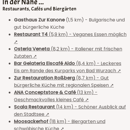
In der Nähe ...
Restaurants, Cafés und Biergärten
Gasthaus Zur Kanone
(1,5 km) - Bulgarische und
gut bürgerliche Küche
Restaurant T4
(5,9 km) - Veganes Essen möglich
➚
Osteria Veneta
(8,2 km) - Italiener mit frischen
Zutaten ➚
Bar Gelateria Eiscafé Aldo
(8,4 km) - Leckeres
Eis am Rande des Kurparks von Bad Wurzach ➚
Zur Restauration Roßberg
(8,7 km) - Gut
bürgerliche Küche mit regionalen Speisen ➚
ANA Conceptstore & Café
(13 km) -
Geschmackvolles kleines Café ➚
Scala Restaurant
(14 km) - Schöner Ausblick auf
den Stadtsee ➚
Moosackerhof
(18 km) - Biergarten und
schwäbische Küche ➚