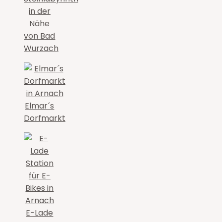
in der
Nähe
von Bad
Wurzach
Elmar´s
Dorfmarkt
E-Lade