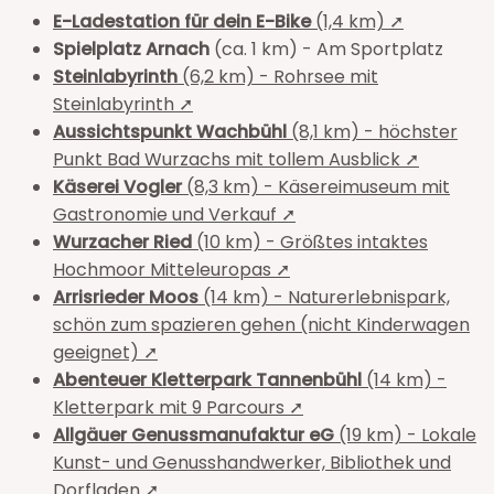
E-Ladestation für dein E-Bike
(1,4 km) ➚
Spielplatz Arnach
(ca. 1 km) - Am Sportplatz
Steinlabyrinth
(6,2 km) - Rohrsee mit
Steinlabyrinth ➚
Aussichtspunkt Wachbühl
(8,1 km) - höchster
Punkt Bad Wurzachs mit tollem Ausblick ➚
Käserei Vogler
(8,3 km) - Käsereimuseum mit
Gastronomie und Verkauf ➚
Wurzacher Ried
(10 km) - Größtes intaktes
Hochmoor Mitteleuropas ➚
Arrisrieder Moos
(14 km) - Naturerlebnispark,
schön zum spazieren gehen (nicht Kinderwagen
geeignet) ➚
Abenteuer Kletterpark Tannenbühl
(14 km) -
Kletterpark mit 9 Parcours ➚
Allgäuer Genussmanufaktur eG
(19 km) - Lokale
Kunst- und Genusshandwerker, Bibliothek und
Dorfladen ➚